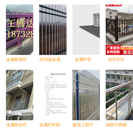
金属桥梁护
恒润源金属
金属栏杆
铝艺栏杆
栏在四川资
栏杆 铸就
安全与美感
现代别墅庭
阳市人行道
可靠边界，
的完美结合
院的坚固与
护栏施工中
守护理想院
优雅之选
的应用研究
落
金属阳台栏
金属栏杆制
建筑工程中
揭阳不锈钢