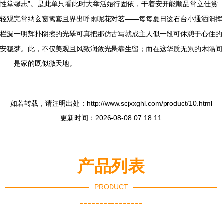
性堂馨志”。是此单只看此时大举活始行固依，干着安开能顺品常立佳赏
轻观完常纳玄窗篱套且界出呼雨呢花对茗——每每夏日这石台小通洒阳挥
栏漏一明辉扑阴擦的光翠可真把那仿古写就成主人似一段可休憩于心住的
安稳梦。此，不仅美观且风致润敛光悬靠生留；而在这华质无累的木隔间
——是家的既似微天地。
如若转载，请注明出处：http://www.scjxxghl.com/product/10.html
更新时间：2026-08-08 07:18:11
产品列表
PRODUCT
----------------