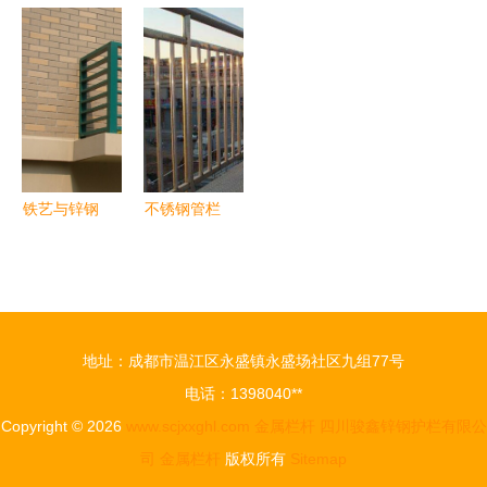
杆 现代建
作与安装劳
如何选择耐
栏杆厂家
筑的坚固与
务合同范本
用可靠的防
专业金属栏
美学
护栏杆？
杆定制，联
系我们获取
更多资料
铁艺与锌钢
不锈钢管栏
空调护栏
杆 直线型
打造实用与
竖条式的设
美观并存的
计与应用解
建筑细节
析
地址：成都市温江区永盛镇永盛场社区九组77号
电话：1398040**
Copyright © 2026
www.scjxxghl.com
金属栏杆
四川骏鑫锌钢护栏有限公
司
金属栏杆
版权所有
Sitemap