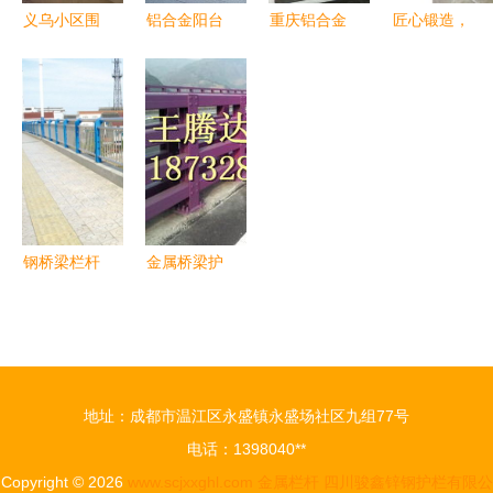
义乌小区围
铝合金阳台
重庆铝合金
匠心锻造，
墙护栏黑色
护栏报价指
栏杆安装
安全与美的
锌钢护栏低
南 选择实
临潼区铝合
结合——临
价处理 品
力厂家的关
金栏杆 重
朐领胜金属
质与实惠兼
键因素与金
庆万斯泰科
制品厂金属
备的金属栏
属栏杆选购
技 查看
栏杆
杆选择
技巧
钢桥梁栏杆
金属桥梁护
选购指南
栏在四川资
山东神龙金
阳市人行道
属，匠心铸
护栏施工中
就安全护栏
的应用研究
地址：成都市温江区永盛镇永盛场社区九组77号
电话：1398040**
Copyright © 2026
www.scjxxghl.com
金属栏杆
四川骏鑫锌钢护栏有限公