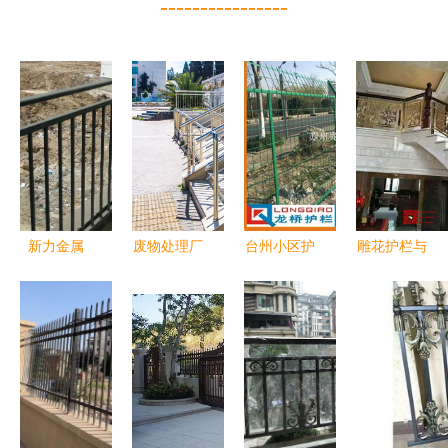
----------------
新力金属
废物处理厂
台州小区护
雕花护栏与
打造安全美
的工艺流程
栏网与围墙
金属栏杆
观的阳台护
回收、储存
护栏网 专
工艺与实用
栏新标杆
与进一步处
业定制金属
的完美融合
理
栏杆解决方
案