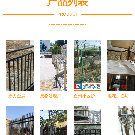
产品列表
PRODUCT
----------------
新力金属
废物处理厂
台州小区护
雕花护栏与
打造安全美
的工艺流程
栏网与围墙
金属栏杆
观的阳台护
回收、储存
护栏网 专
工艺与实用
栏新标杆
与进一步处
业定制金属
的完美融合
理
栏杆解决方