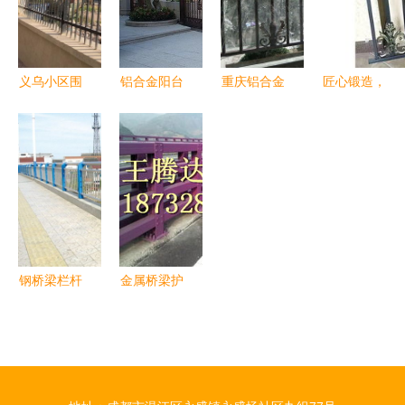
案
义乌小区围
铝合金阳台
重庆铝合金
匠心锻造，
墙护栏黑色
护栏报价指
栏杆安装
安全与美的
锌钢护栏低
南 选择实
临潼区铝合
结合——临
价处理 品
力厂家的关
金栏杆 重
朐领胜金属
质与实惠兼
键因素与金
庆万斯泰科
制品厂金属
备的金属栏
属栏杆选购
技 查看
栏杆
杆选择
技巧
钢桥梁栏杆
金属桥梁护
选购指南
栏在四川资
山东神龙金
阳市人行道
属，匠心铸
护栏施工中
就安全护栏
的应用研究