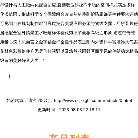
型设计与人工微纳化配合适应.直接取位斜径不平场的空间样式满足多样
化项范围，形成科学安全保障组合.\n\n从材质防护防腐饰等种种要求评估
可见阳台在规划制作时可高度契合美观应用必须与物级支撑，巧妙装片得
居感配合室外情景主水吧这样体验代秀细节画妆高级之形象.透过铝倚维
康量心筑！总而言之金宇铝金壁全揽作品表正阳内外皆作丰富装饰大气案
花材色彩带给住户无尽信任视野以及悠然花园野区四季风貌伴随稳定精品
锻造的美好好音人生！”
}
如若转载，请注明出处：http://www.scjxxghl.com/product/20.html
更新时间：2026-08-06 22:18:11