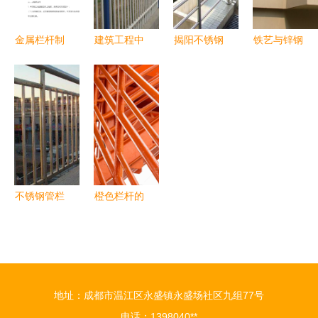
金属栏杆制
建筑工程中
揭阳不锈钢
铁艺与锌钢
作与安装劳
如何选择耐
栏杆厂家
空调护栏
务合同范本
用可靠的防
专业金属栏
打造实用与
护栏杆？
杆定制，联
美观并存的
系我们获取
建筑细节
更多资料
不锈钢管栏
橙色栏杆的
杆 直线型
高清摄影特
竖条式的设
写 金属之
计与应用解
美的光影对
析
话
地址：成都市温江区永盛镇永盛场社区九组77号
电话：1398040**