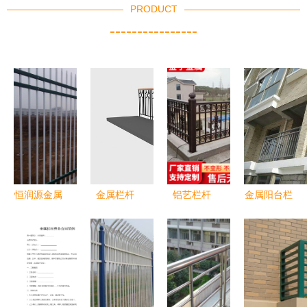
PRODUCT
----------------
恒润源金属
金属栏杆
铝艺栏杆
金属阳台栏
栏杆 铸就
安全与美感
现代别墅庭
杆 现代建
可靠边界，
的完美结合
院的坚固与
筑的坚固与
守护理想院
优雅之选
美学
落