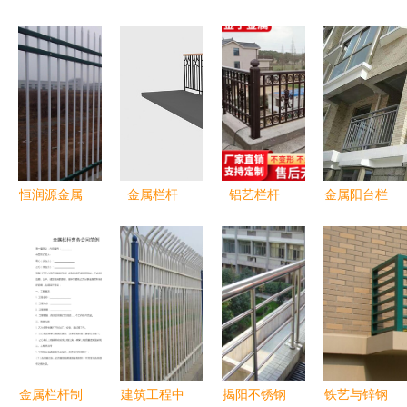
恒润源金属
金属栏杆
铝艺栏杆
金属阳台栏
栏杆 铸就
安全与美感
现代别墅庭
杆 现代建
可靠边界，
的完美结合
院的坚固与
筑的坚固与
守护理想院
优雅之选
美学
落
金属栏杆制
建筑工程中
揭阳不锈钢
铁艺与锌钢