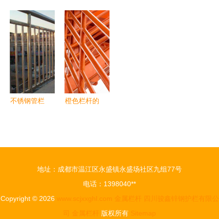
作与安装劳
如何选择耐
栏杆厂家
空调护栏
务合同范本
用可靠的防
专业金属栏
打造实用与
护栏杆？
杆定制，联
美观并存的
系我们获取
建筑细节
更多资料
不锈钢管栏
橙色栏杆的
杆 直线型
高清摄影特
竖条式的设
写 金属之
计与应用解
美的光影对
析
话
地址：成都市温江区永盛镇永盛场社区九组77号
电话：1398040**
Copyright © 2026
www.scjxxghl.com
金属栏杆
四川骏鑫锌钢护栏有限公
司
金属栏杆
版权所有
Sitemap