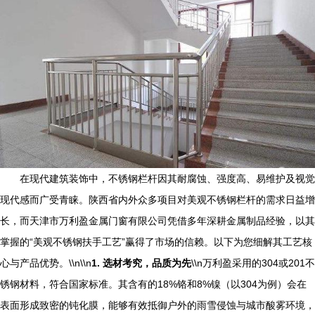
在现代建筑装饰中，不锈钢栏杆因其耐腐蚀、强度高、易维护及视觉
现代感而广受青睐。陕西省内外众多项目对美观不锈钢栏杆的需求日益增
长，而天津市万利盈金属门窗有限公司凭借多年深耕金属制品经验，以其
掌握的“美观不锈钢扶手工艺”赢得了市场的信赖。以下为您细解其工艺核
心与产品优势。\\n\\n
1. 选材考究，品质为先
\\n万利盈采用的304或201不
锈钢材料，符合国家标准。其含有的18%铬和8%镍（以304为例）会在
表面形成致密的钝化膜，能够有效抵御户外的雨雪侵蚀与城市酸雾环境，